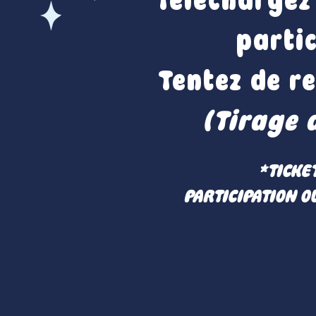
Téléchargez 
parti
Tentez de re
(Tirage 
*TICKE
PARTICIPATION O