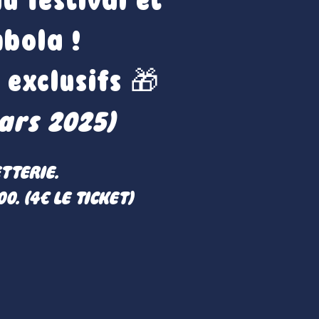
u festival et
bola !
 exclusifs 🎁
ars 2025)
TTERIE.
0. (4€ LE TICKET)